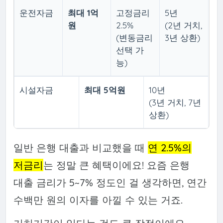
운전자금
최대 1억
고정금리
5년
원
2.5%
(2년 거치,
(변동금리
3년 상환)
선택 가
능)
시설자금
최대 5억원
10년
(3년 거치, 7년
상환)
일반 은행 대출과 비교했을 때
연 2.5%의
저금리
는 정말 큰 혜택이에요! 요즘 은행
대출 금리가 5~7% 정도인 걸 생각하면, 연간
수백만 원의 이자를 아낄 수 있는 거죠.