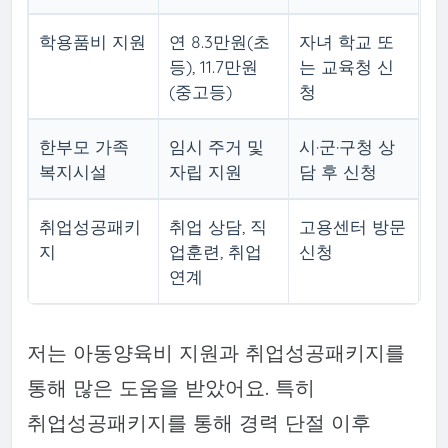
학용품비 지원
연 8.3만원(초
자녀 학교 또
등), 11.7만원
는 교육청 신
(중고등)
청
한부모 가족
임시 주거 및
시·군·구청 상
복지시설
자립 지원
담 후 신청
취업성공패키
취업 상담, 직
고용센터 방문
지
업훈련, 취업
신청
연계
저는 아동양육비 지원과 취업성공패키지를
통해 많은 도움을 받았어요. 특히
취업성공패키지를 통해 경력 단절 이후