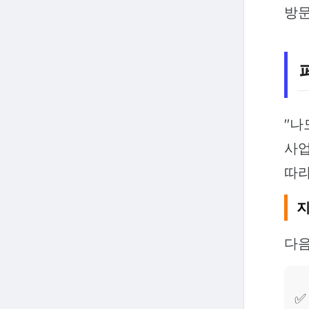
방문
"나
사업
따라
지
다음