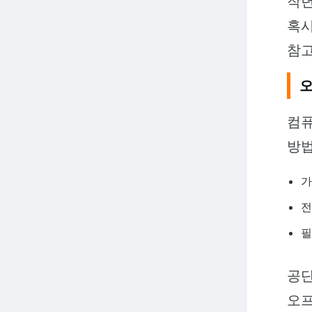
작년
혹시
참고
오
컴퓨
방법
전
필
공단
오프