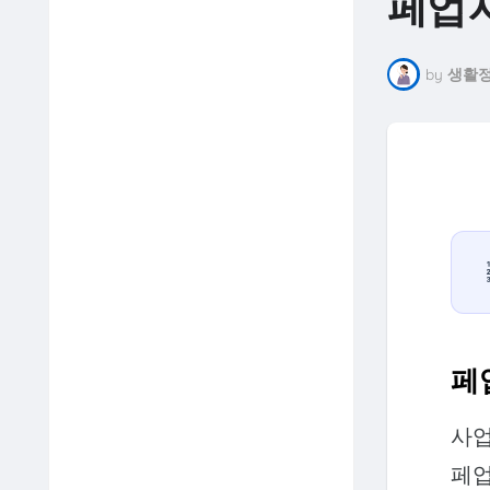
페업지
by
생활정
페
사업
페업