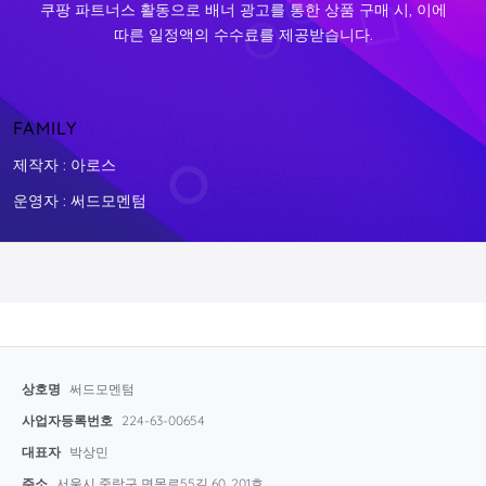
쿠팡 파트너스 활동으로 배너 광고를 통한 상품 구매 시, 이에
따른 일정액의 수수료를 제공받습니다.
FAMILY
제작자 : 아로스
운영자 : 써드모멘텀
상호명
써드모멘텀
사업자등록번호
224-63-00654
대표자
박상민
주소
서울시 중랑구 면목로55길 60, 201호