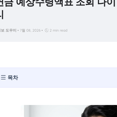
금 예상수령액표 조회 나이 
리
보 도우미
•
7월 08, 2026
•
2 min read
목차