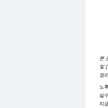
본 
및 
정리
노후
실수
지금