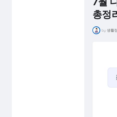
7월 
총정
by
생활정