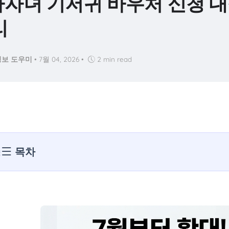
다자녀 기저귀 바우처 신청 
리
보 도우미
•
7월 04, 2026
•
2 min read
목차