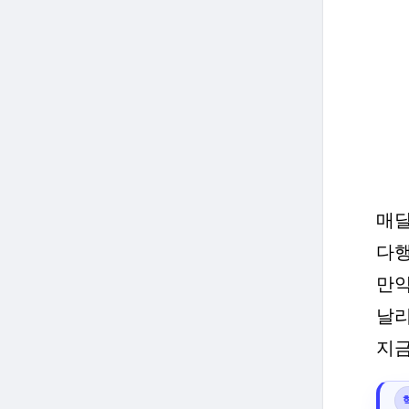
매달
다
만약
날리
지금