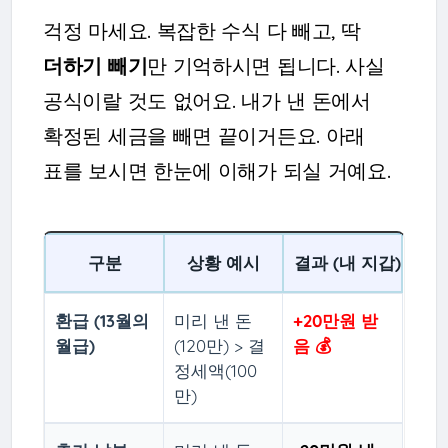
걱정 마세요. 복잡한 수식 다 빼고, 딱
더하기 빼기
만 기억하시면 됩니다. 사실
공식이랄 것도 없어요. 내가 낸 돈에서
확정된 세금을 빼면 끝이거든요. 아래
표를 보시면 한눈에 이해가 되실 거예요.
구분
상황 예시
결과 (내 지갑)
환급 (13월의
미리 낸 돈
+20만원 받
월급)
(120만) > 결
음 💰
정세액(100
만)